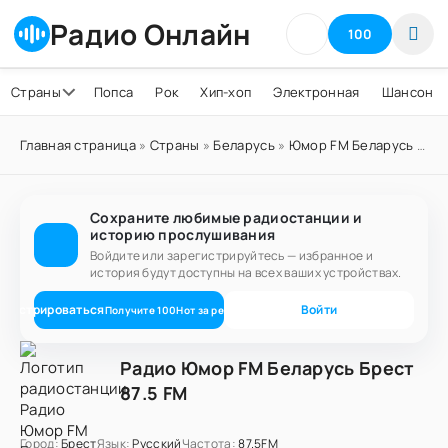
Радио Онлайн
100
Страны
Попса
Рок
Хип-хоп
Электронная
Шансон
Главная страница
»
Страны
»
Беларусь
»
Юмор FM Беларусь
» Радио Юмор FM Беларусь Брест 87.5 FM
Сохраните любимые радиостанции и
историю прослушивания
Войдите или зарегистрируйтесь — избранное и
история будут доступны на всех ваших устройствах.
егистрироваться
Войти
Получите
100
Нот
за регистрацию
Радио Юмор FM Беларусь Брест
87.5 FM
Город:
Брест
Язык:
Русский
Частота:
87.5FM