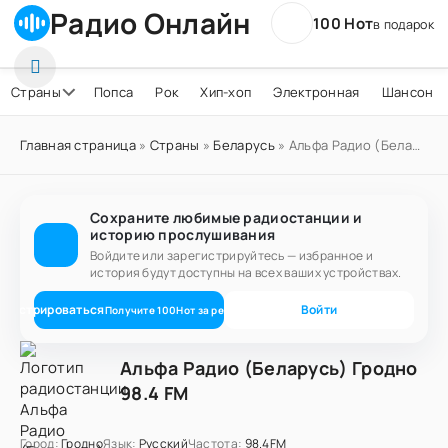
Радио Онлайн
100 Нот
в подарок
Страны
Попса
Рок
Хип-хоп
Электронная
Шансон
Главная страница
»
Страны
»
Беларусь
» Альфа Радио (Беларусь) Гродно 98.4 FM
Сохраните любимые радиостанции и
историю прослушивания
Войдите или зарегистрируйтесь — избранное и
история будут доступны на всех ваших устройствах.
егистрироваться
Войти
Получите
100
Нот
за регистрацию
Альфа Радио (Беларусь) Гродно
98.4 FM
Город:
Гродно
Язык:
Русский
Частота:
98.4FM