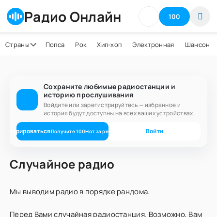
Радио Онлайн
100
Страны
Попса
Рок
Хип-хоп
Электронная
Шансон
Сохраните любимые радиостанции и
историю прослушивания
Войдите или зарегистрируйтесь — избранное и
история будут доступны на всех ваших устройствах.
егистрироваться
Войти
Получите
100
Нот
за регистрацию
Случайное радио
Мы выводим радио в порядке рандома.
Перед Вами случайная радиостанция. Возможно, Вам