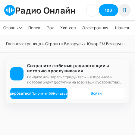
Радио Онлайн
100
Страны
Попса
Рок
Хип-хоп
Электронная
Шансон
Главная страница
»
Страны
»
Беларусь
»
Юмор FM Беларусь
» Юмор FM Беларусь Могилёв 91.9 FM
Сохраните любимые радиостанции и
историю прослушивания
Войдите или зарегистрируйтесь — избранное и
история будут доступны на всех ваших устройствах.
егистрироваться
Войти
Получите
100
Нот
за регистрацию