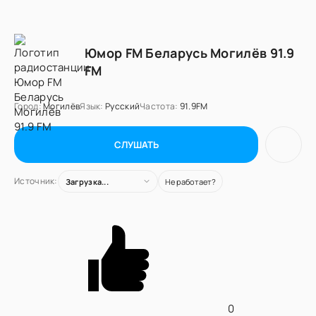
Юмор FM Беларусь Могилёв 91.9
FM
Город:
Могилёв
Язык:
Русский
Частота:
91.9FM
СЛУШАТЬ
Источник:
Загрузка...
Не работает?
0