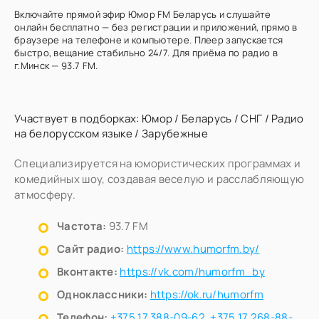
Включайте прямой эфир Юмор FM Беларусь и слушайте
онлайн бесплатно — без регистрации и приложений, прямо в
браузере на телефоне и компьютере. Плеер запускается
быстро, вещание стабильно 24/7. Для приёма по радио в
г.Минск — 93.7 FM.
Участвует в подборках:
Юмор
/
Беларусь
/
СНГ
/
Радио
на белорусском языке
/
Зарубежные
Специализируется на юмористических программах и
комедийных шоу, создавая веселую и расслабляющую
атмосферу.
Частота:
93.7 FM
Сайт радио:
https://www.humorfm.by/
Вконтакте:
https://vk.com/humorfm_by
Одноклассники:
https://ok.ru/humorfm
Телефон:
+375 17 388-09-62
,
+375 17 268-88-