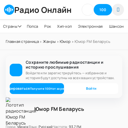
Радио Онлайн
100
Страны
Попса
Рок
Хип-хоп
Электронная
Шансон
Главная страница
»
Жанры
»
Юмор
» Юмор FM Беларусь
Сохраните любимые радиостанции и
историю прослушивания
Войдите или зарегистрируйтесь — избранное и
история будут доступны на всех ваших устройствах.
егистрироваться
Войти
Получите
100
Нот
за регистрацию
Юмор FM Беларусь
Город:
Минск
Язык:
Русский
Частота:
93.7 FM