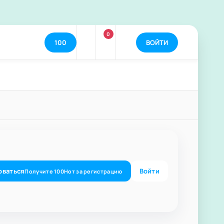
0
100
ВОЙТИ
оваться
Войти
Получите
100
Нот
за регистрацию