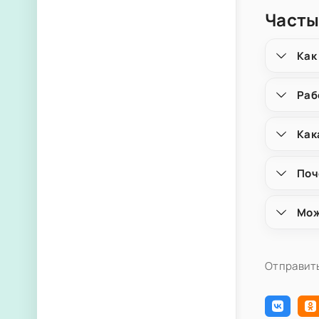
Часты
Как
Раб
Как
Поч
Мож
Отправить