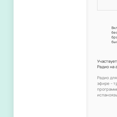
Вк
бе
бр
бы
Участвует
Радио на 
Радио для
эфире – т
программы
испанояз