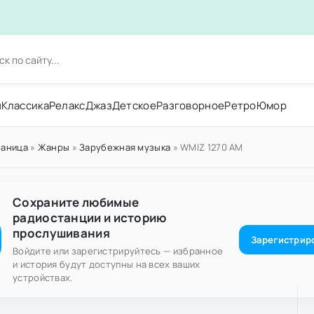
н
Классика
Релакс
Джаз
Детское
Разговорное
Ретро
Юмор
раница
»
Жанры
»
Зарубежная музыка
» WMIZ 1270 AM
Сохраните любимые
радиостанции и историю
прослушивания
Зарегистрир
Войдите или зарегистрируйтесь — избранное
и история будут доступны на всех ваших
устройствах.