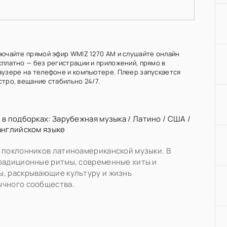
лючайте прямой эфир WMIZ 1270 AM и слушайте онлайн
сплатно — без регистрации и приложений, прямо в
аузере на телефоне и компьютере. Плеер запускается
стро, вещание стабильно 24/7.
 в подборках:
Зарубежная музыка
/
Латино
/
США
/
английском языке
 поклонников латиноамериканской музыки. В
радиционные ритмы, современные хиты и
, раскрывающие культуру и жизнь
ычного сообщества.