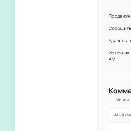
Продвиже
Сообщить
Удалены н
Источник 
AM
Комм
Минима