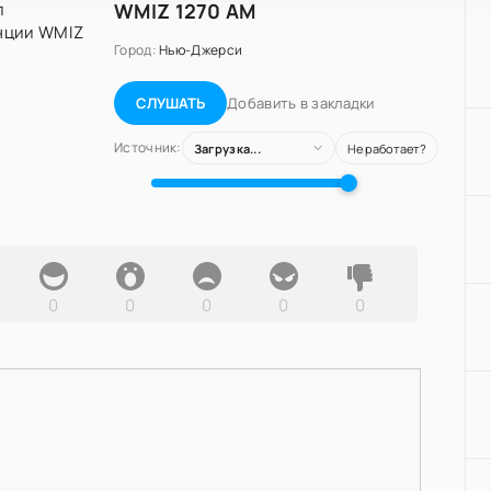
WMIZ 1270 AM
Город:
Нью-Джерси
Добавить в закладки
СЛУШАТЬ
Источник:
Загрузка...
Не работает?
0
0
0
0
0