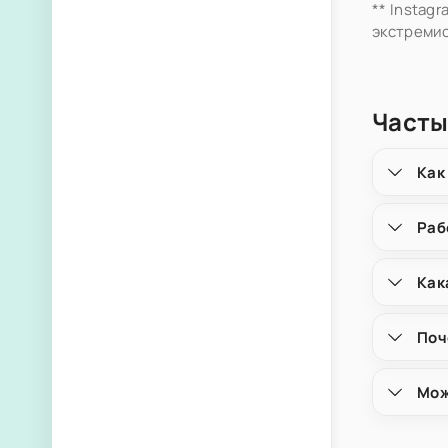
** Instag
экстремис
Часты
Как
Раб
Как
Поч
Мож