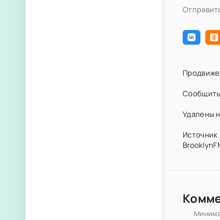
Отправить
Продвиже
Сообщить
Удалены н
Источник 
BrooklynF
Комм
Минима