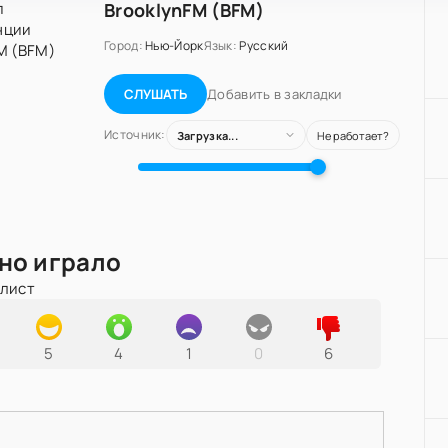
BrooklynFM (BFM)
Город:
Нью-Йорк
Язык:
Русский
Добавить в закладки
СЛУШАТЬ
Источник:
Загрузка...
Не работает?
но играло
йлист
5
4
1
0
6