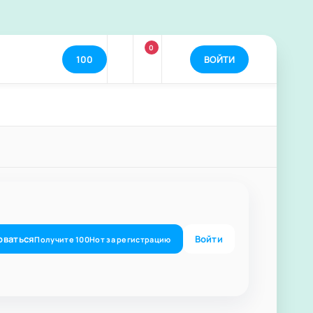
0
100
ВОЙТИ
оваться
Войти
Получите
100
Нот
за регистрацию