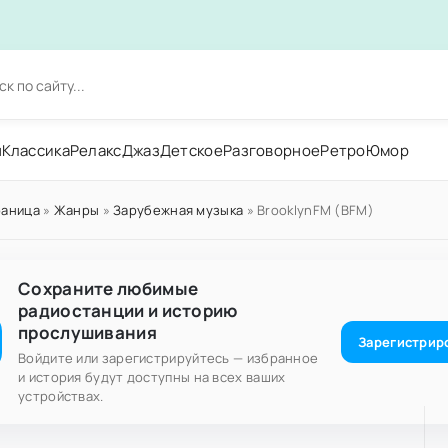
н
Классика
Релакс
Джаз
Детское
Разговорное
Ретро
Юмор
раница
»
Жанры
»
Зарубежная музыка
» BrooklynFM (BFM)
Сохраните любимые
радиостанции и историю
прослушивания
Зарегистрир
Войдите или зарегистрируйтесь — избранное
и история будут доступны на всех ваших
устройствах.