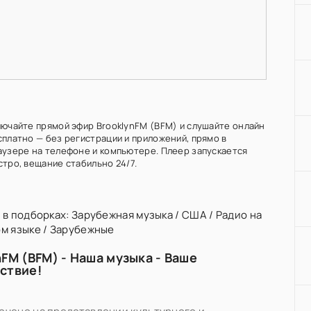
лючайте прямой эфир BrooklynFM (BFM) и слушайте онлайн
сплатно — без регистрации и приложений, прямо в
аузере на телефоне и компьютере. Плеер запускается
стро, вещание стабильно 24/7.
 в подборках:
Зарубежная музыка
/
США
/
Радио на
м языке
/
Зарубежные
nFM (BFM) - Наша музыка - Ваше
ствие!