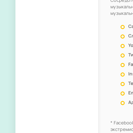
Сосредото
музыкальн
музыкаль
С
С
Y
Tw
F
I
Т
Em
А
* Faceboo
экстремис