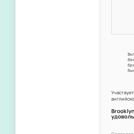
Вк
бе
бр
бы
Участвует
английско
Brookly
удоволь