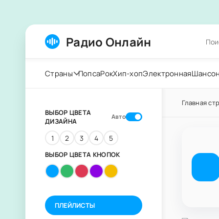
Радио Онлайн
Страны
Попса
Рок
Хип-хоп
Электронная
Шансо
Главная ст
ВЫБОР ЦВЕТА
Авто
ДИЗАЙНА
1
2
3
4
5
ВЫБОР ЦВЕТА КНОПОК
ПЛЕЙЛИСТЫ