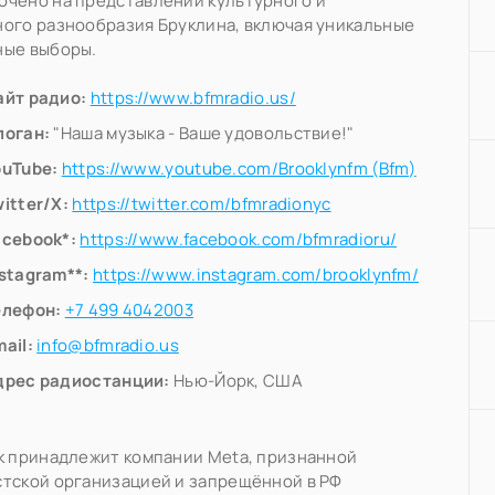
чено на представлении культурного и
ого разнообразия Бруклина, включая уникальные
ные выборы.
айт радио:
https://www.bfmradio.us/
логан:
"Наша музыка - Ваше удовольствие!"
ouTube:
https://www.youtube.com/Brooklynfm (Bfm)
itter/X:
https://twitter.com/bfmradionyc
acebook*:
https://www.facebook.com/bfmradioru/
nstagram**:
https://www.instagram.com/brooklynfm/
елефон:
+7 499 4042003
ail:
info@bfmradio.us
дрес радиостанции:
Нью-Йорк, США
k принадлежит компании Meta, признанной
тской организацией и запрещённой в РФ