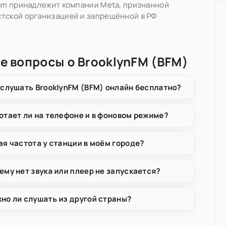
ram принадлежит компании Meta, признанной
тской организацией и запрещённой в РФ
е вопросы о BrooklynFM (BFM)
 слушать BrooklynFM (BFM) онлайн бесплатно?
отает ли на телефоне и в фоновом режиме?
ая частота у станции в моём городе?
ему нет звука или плеер не запускается?
но ли слушать из другой страны?