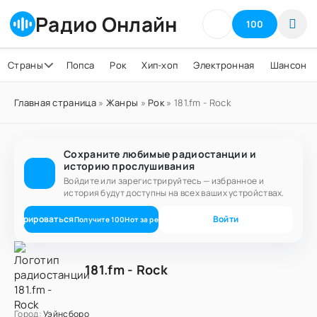
Радио Онлайн
100
Страны
Попса
Рок
Хип-хоп
Электронная
Шансон
Главная страница
»
Жанры
»
Рок
» 181.fm - Rock
Сохраните любимые радиостанции и
историю прослушивания
Войдите или зарегистрируйтесь — избранное и
история будут доступны на всех ваших устройствах.
егистрироваться
Войти
Получите
100
Нот
за регистрацию
181.fm - Rock
Город:
Уэйнсборо