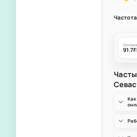
Частота
Основна
91.7
Часты
Севас
Как
онл
Раб