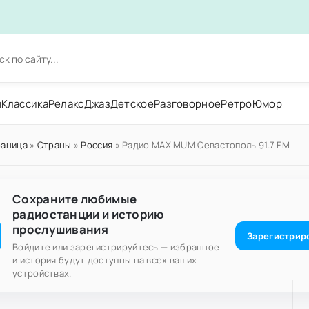
н
Классика
Релакс
Джаз
Детское
Разговорное
Ретро
Юмор
раница
»
Страны
»
Россия
» Радио MAXIMUM Севастополь 91.7 FM
Сохраните любимые
радиостанции и историю
прослушивания
Зарегистрир
Войдите или зарегистрируйтесь — избранное
и история будут доступны на всех ваших
устройствах.