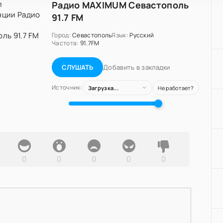
Радио MAXIMUM Севастополь
91.7 FM
Город:
Севастополь
Язык:
Русский
Частота:
91.7FM
Добавить в закладки
СЛУШАТЬ
Источник:
Загрузка...
Не работает?
0
0
0
0
0