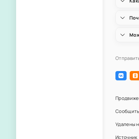
Как
Поч
Мож
Отправить
Продвиже
Сообщить
Удалены н
Источник 