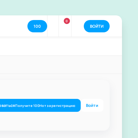
0
100
ВОЙТИ
оваться
Войти
Получите
100
Нот
за регистрацию