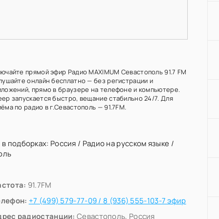
лючайте прямой эфир Радио MAXIMUM Севастополь 91.7 FM
слушайте онлайн бесплатно — без регистрации и
иложений, прямо в браузере на телефоне и компьютере.
еер запускается быстро, вещание стабильно 24/7. Для
ёма по радио в г.Севастополь — 91.7FM.
 в подборках:
Россия
/
Радио на русском языке
/
оль
астота:
91.7FM
елефон:
+7 (499) 579-77-09 / 8 (936) 555-103-7 эфир
дрес радиостанции:
Севастополь, Россия