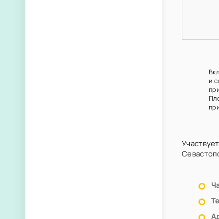
Вк
и 
пр
Пл
при
Участвует
Севастоп
Ч
Т
А