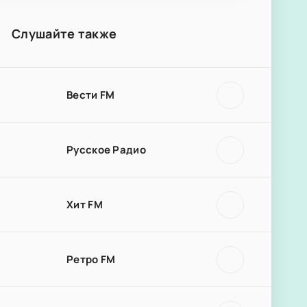
Слушайте также
Вести FM
Русское Радио
Хит FM
Ретро FM