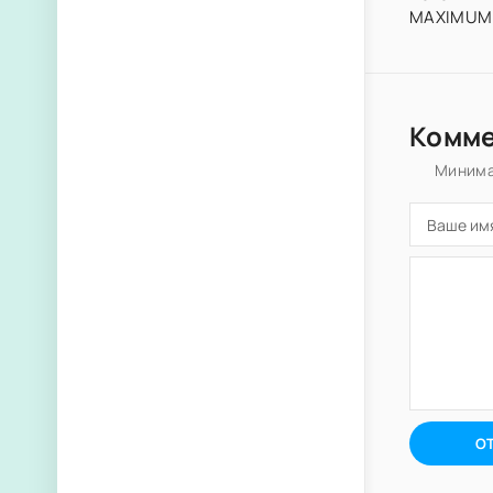
MAXIMUM 
Комм
Минима
О