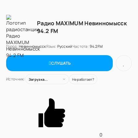
Радио MAXIMUM Невинномысск
94.2 FM
Город:
Невинномысск
Язык:
Русский
Частота:
94.2FM
СЛУШАТЬ
Источник:
Загрузка...
Не работает?
0