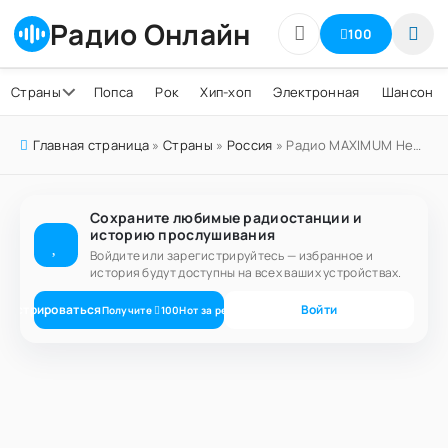
Радио Онлайн
100
Страны
Попса
Рок
Хип-хоп
Электронная
Шансон
Главная страница
»
Страны
»
Россия
» Радио MAXIMUM Невинномысск 94.2 FM
Сохраните любимые радиостанции и
историю прослушивания
Войдите или зарегистрируйтесь — избранное и
история будут доступны на всех ваших устройствах.
егистрироваться
Войти
Получите
100
Нот
за регистрацию