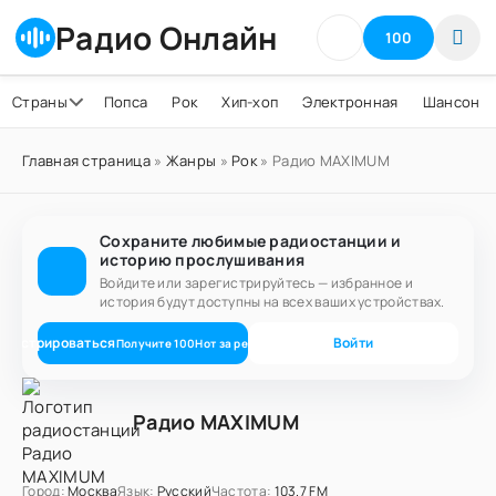
Радио Онлайн
100
Страны
Попса
Рок
Хип-хоп
Электронная
Шансон
Главная страница
»
Жанры
»
Рок
» Радио MAXIMUM
Сохраните любимые радиостанции и
историю прослушивания
Войдите или зарегистрируйтесь — избранное и
история будут доступны на всех ваших устройствах.
егистрироваться
Войти
Получите
100
Нот
за регистрацию
Радио MAXIMUM
Город:
Москва
Язык:
Русский
Частота:
103.7 FM