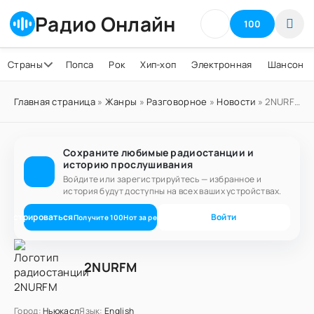
Радио Онлайн
100
Страны
Попса
Рок
Хип-хоп
Электронная
Шансон
Главная страница
»
Жанры
»
Разговорное
»
Новости
» 2NURFM
Сохраните любимые радиостанции и
историю прослушивания
Войдите или зарегистрируйтесь — избранное и
история будут доступны на всех ваших устройствах.
егистрироваться
Войти
Получите
100
Нот
за регистрацию
2NURFM
Город:
Ньюкасл
Язык:
English