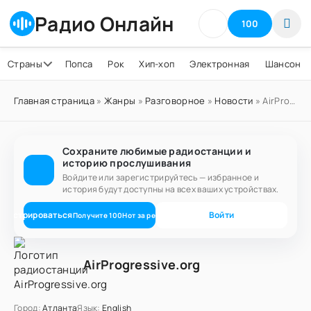
Радио Онлайн
100
Страны
Попса
Рок
Хип-хоп
Электронная
Шансон
Главная страница
»
Жанры
»
Разговорное
»
Новости
» AirProgressive.org
Сохраните любимые радиостанции и
историю прослушивания
Войдите или зарегистрируйтесь — избранное и
история будут доступны на всех ваших устройствах.
егистрироваться
Войти
Получите
100
Нот
за регистрацию
AirProgressive.org
Город:
Атланта
Язык:
English