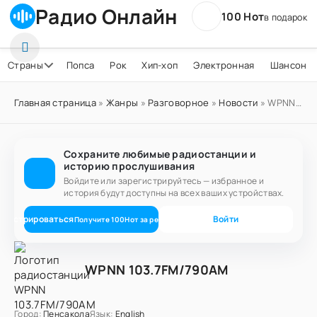
Радио Онлайн
100 Нот
в подарок
Страны
Попса
Рок
Хип-хоп
Электронная
Шансон
Главная страница
»
Жанры
»
Разговорное
»
Новости
» WPNN 103.7FM/790AM
Сохраните любимые радиостанции и
историю прослушивания
Войдите или зарегистрируйтесь — избранное и
история будут доступны на всех ваших устройствах.
егистрироваться
Войти
Получите
100
Нот
за регистрацию
WPNN 103.7FM/790AM
Город:
Пенсакола
Язык:
English