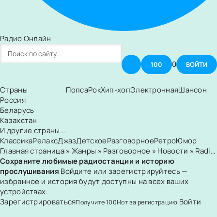
Радио Онлайн
0
100
ВОЙТИ
Страны
Попса
Рок
Хип-хоп
Электронная
Шансон
Россия
Беларусь
Казахстан
И другие страны...
Классика
Релакс
Джаз
Детское
Разговорное
Ретро
Юмор
Главная страница
»
Жанры
»
Разговорное
»
Новости
» Radio Ain Temouchent
Сохраните любимые радиостанции и историю
прослушивания
Войдите или зарегистрируйтесь —
избранное и история будут доступны на всех ваших
устройствах.
Зарегистрироваться
Войти
Получите
100
Нот
за регистрацию