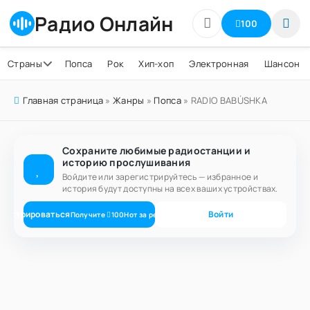
Радио Онлайн
100
Страны
Попса
Рок
Хип-хоп
Электронная
Шансон
Главная страница
»
Жанры
»
Попса
» RADIO BABÚSHKA
Сохраните любимые радиостанции и
историю прослушивания
Войдите или зарегистрируйтесь — избранное и
история будут доступны на всех ваших устройствах.
егистрироваться
Войти
Получите
100
Нот
за регистрацию