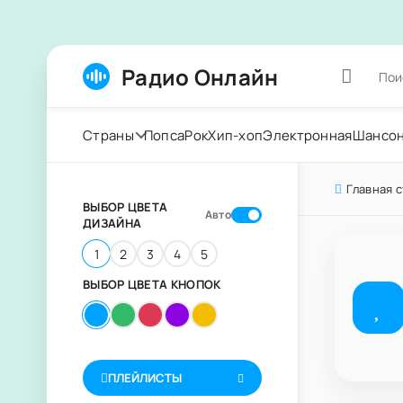
Радио Онлайн
Страны
Попса
Рок
Хип-хоп
Электронная
Шансо
Главная 
ВЫБОР ЦВЕТА
Авто
ДИЗАЙНА
1
2
3
4
5
ВЫБОР ЦВЕТА КНОПОК
ПЛЕЙЛИСТЫ