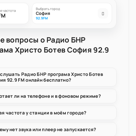
Выбрать город
я частота
София
FM
92.9FM
е вопросы о Радио БНР
ама Христо Ботев София 92.9
 слушать Радио БНР програма Христо Ботев
ия 92.9 FM онлайн бесплатно?
отает ли на телефоне и в фоновом режиме?
ая частота у станции в моём городе?
ему нет звука или плеер не запускается?