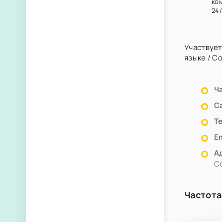
ко
24/
Участвует
языке
/
С
Ч
С
Т
Em
А
С
Частота