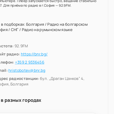
мпьютере. Плеер запускается быстро, вещание стабильно
7. Для приёма по радио в г.София — 92.9FM.
 в подборках:
Болгария
/
Радио на болгарском
офия
/
СНГ
/
Радио на румынском языке
астота:
92.9FM
айт радио:
https://bnr.bg/
елефон:
+359 2 9336456
ail:
hristobotev@bnr.bg
дрес радиостанции:
бул. „Драган Цанков“ 4,
офия, Болгария
 в разных городах