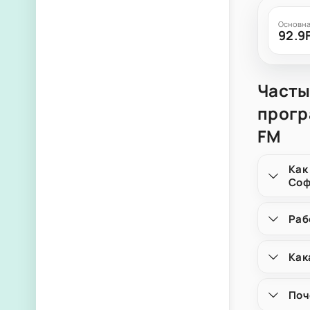
Основна
92.9
Часты
прогр
FM
Как
Соф
Раб
Как
Поч