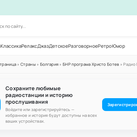
н
Классика
Релакс
Джаз
Детское
Разговорное
Ретро
Юмор
страница
»
Страны
»
Болгария
»
БНР програма Христо Ботев
» Радио 
Сохраните любимые
радиостанции и историю
прослушивания
Зарегистриро
Войдите или зарегистрируйтесь —
избранное и история будут доступны на всех
ваших устройствах.