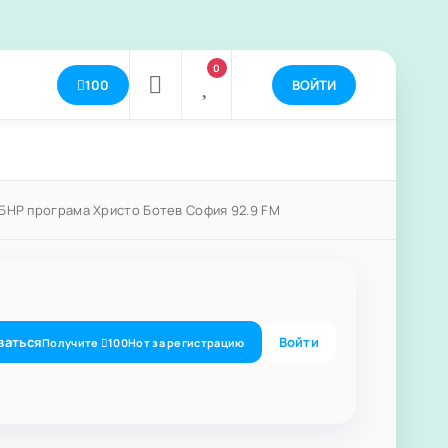
0
100
ВОЙТИ
БНР програма Христо Ботев София 92.9 FM
ваться
Войти
Получите
100
Нот
за регистрацию