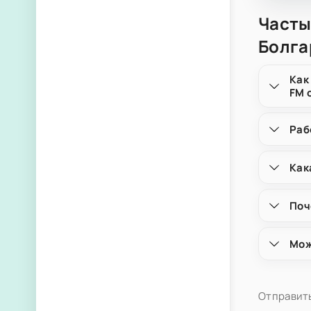
Часты
Болга
Как
FM 
Раб
Как
Поч
Мож
Отправить