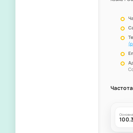
Ч
С
Т
(
Em
А
С
Частота
Основна
100.