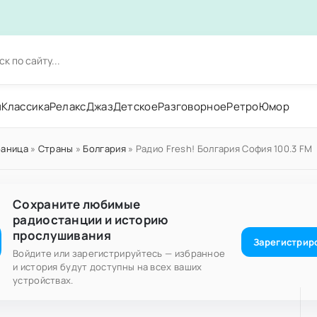
н
Классика
Релакс
Джаз
Детское
Разговорное
Ретро
Юмор
раница
»
Страны
»
Болгария
» Радио Fresh! Болгария София 100.3 FM
Сохраните любимые
радиостанции и историю
прослушивания
Зарегистрир
Войдите или зарегистрируйтесь — избранное
и история будут доступны на всех ваших
устройствах.