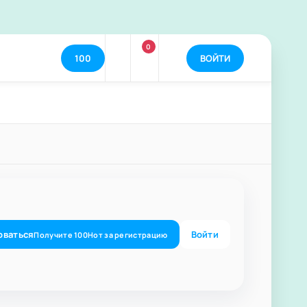
0
100
ВОЙТИ
оваться
Войти
Получите
100
Нот
за регистрацию