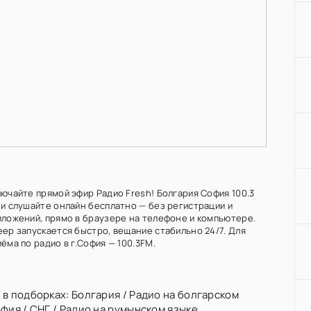
лючайте прямой эфир Радио Fresh! Болгария София 100.3
 и слушайте онлайн бесплатно — без регистрации и
иложений, прямо в браузере на телефоне и компьютере.
еер запускается быстро, вещание стабильно 24/7. Для
ёма по радио в г.София — 100.3FM.
 в подборках:
Болгария
/
Радио на болгарском
офия
/
СНГ
/
Радио на румынском языке