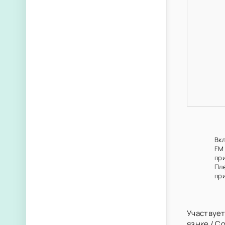
Вк
FM
пр
Пл
при
Участвует
языке
/
С