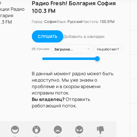
Радио Fresh! Болгария София
100.3 FM
Город:
София
Язык:
Русский
Частота:
100.3FM
Добавить в закладки
СЛУШАТЬ
Источник:
Загрузка...
Не работает?
В данный момент радио может быть
недоступно. Мы уже знаем о
проблеме и в скором времени
исправим поток.
Вы владелец?
Отправить
работающий поток.