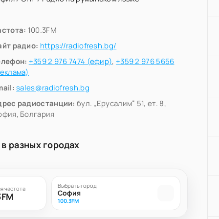
астота:
100.3FM
айт радио:
https://radiofresh.bg/
елефон:
+359 2 976 7474 (ефир)
,
+359 2 976 5656
реклама)
ail:
sales@radiofresh.bg
дрес радиостанции:
бул. „Ерусалим“ 51, ет. 8,
офия, Болгария
 в разных городах
Выбрать город
я частота
София
3FM
100.3FM