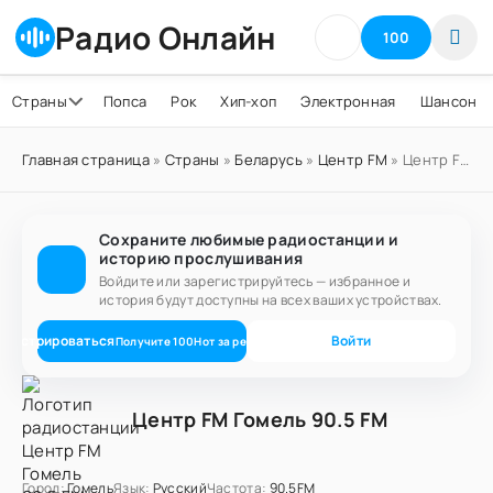
Радио Онлайн
100
Страны
Попса
Рок
Хип-хоп
Электронная
Шансон
Главная страница
»
Страны
»
Беларусь
»
Центр FM
» Центр FM Гомель 90.5 FM
Сохраните любимые радиостанции и
историю прослушивания
Войдите или зарегистрируйтесь — избранное и
история будут доступны на всех ваших устройствах.
егистрироваться
Войти
Получите
100
Нот
за регистрацию
Центр FM Гомель 90.5 FM
Город:
Гомель
Язык:
Русский
Частота:
90.5FM