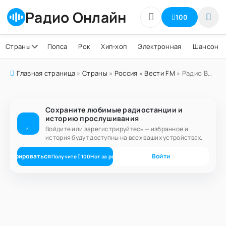
Радио Онлайн
100
Страны
Попса
Рок
Хип-хоп
Электронная
Шансон
Главная страница
»
Страны
»
Россия
»
Вести FM
» Радио Вести FM Ростов-на-Дону 90.2 FM
Сохраните любимые радиостанции и
историю прослушивания
Войдите или зарегистрируйтесь — избранное и
история будут доступны на всех ваших устройствах.
егистрироваться
Войти
Получите
100
Нот
за регистрацию