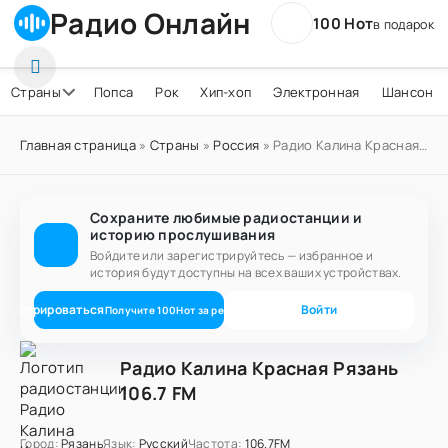
Радио Онлайн
100 Нот
в подарок
Страны
Попса
Рок
Хип-хоп
Электронная
Шансон
Главная страница
»
Страны
»
Россия
» Радио Калина Красная Рязань 106.7 FM
Сохраните любимые радиостанции и
историю прослушивания
Войдите или зарегистрируйтесь — избранное и
история будут доступны на всех ваших устройствах.
егистрироваться
Войти
Получите
100
Нот
за регистрацию
Радио Калина Красная Рязань
106.7 FM
Город:
Рязань
Язык:
Русский
Частота:
106.7FM