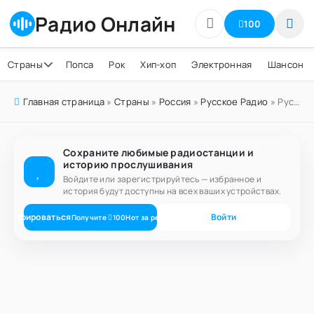
Радио Онлайн
100
Страны
Попса
Рок
Хип-хоп
Электронная
Шансон
Главная страница
»
Страны
»
Россия
»
Русское Радио
» Русское Радио Горячий Ключ 106.3 FM
Сохраните любимые радиостанции и
историю прослушивания
Войдите или зарегистрируйтесь — избранное и
история будут доступны на всех ваших устройствах.
егистрироваться
Войти
Получите
100
Нот
за регистрацию