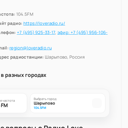
астота:
104.5FM
айт радио:
https://loveradio.ru/
елефон:
+7 (495) 925-33-17
,
эфир: +7 (495) 956-106-
ail:
region@loveradio.ru
дрес радиостанции:
Шарыпово, Россия
 в разных городах
Выбрать город
я частота
Шарыпово
5FM
104.5FM
е вопросы о Радио Love