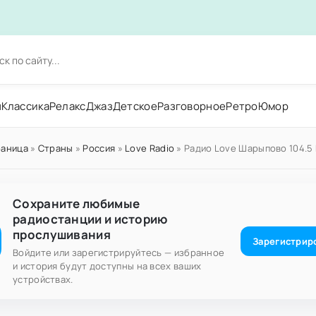
н
Классика
Релакс
Джаз
Детское
Разговорное
Ретро
Юмор
раница
»
Страны
»
Россия
»
Love Radio
» Радио Love Шарыпово 104.5
Сохраните любимые
радиостанции и историю
прослушивания
Зарегистрир
Войдите или зарегистрируйтесь — избранное
и история будут доступны на всех ваших
устройствах.