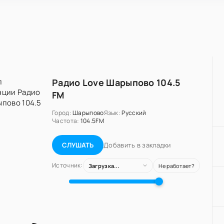
Радио Love Шарыпово 104.5
FM
Город:
Шарыпово
Язык:
Русский
Частота:
104.5FM
Добавить в закладки
СЛУШАТЬ
Источник:
Загрузка...
Не работает?