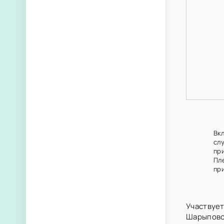
Вк
сл
пр
Пл
при
Участвует
Шарыпов