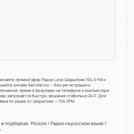
лючайте прямой эфир Радио Love Шарыпово 104.5 FM и
ушайте онлайн бесплатно — без регистрации и
иложений, прямо в браузере на телефоне и компьютере.
еер запускается быстро, вещание стабильно 24/7. Для
ёма по радио в г.Шарыпово — 104.5FM.
 в подборках:
Россия
/
Радио на русском языке
/
о