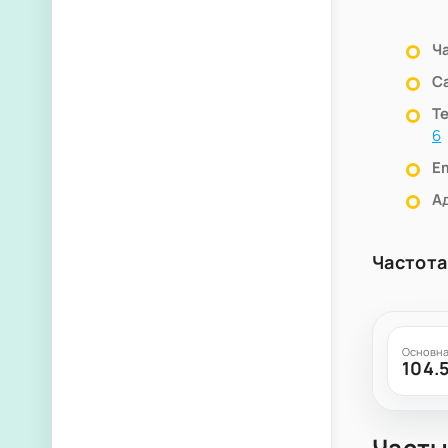
Ч
С
Т
6
Em
А
Частота
Основна
104.
Часты