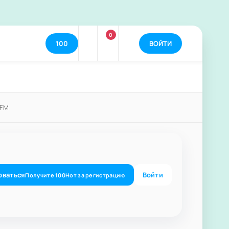
0
100
ВОЙТИ
 FM
оваться
Войти
Получите
100
Нот
за регистрацию