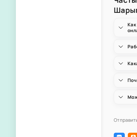
Шарып
Как
онл
Раб
Как
Поч
Мож
Отправить