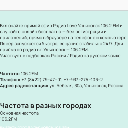
Включайте прямой эфир Радио Love Ульяновск 106.2 FM и
слушайте онлайн бесплатно — без регистрации и
приложений, прямо в браузере на телефоне и компьютере.
Плеер запускается быстро, вещание стабильно 24/7. Для
приёма по радио в г.Ульяновск — 106.2FM.
Участвует в подборках:
Россия
/
Радио на русском языке
Частота:
106.2FM
Телефон:
+7 (8422) 79–47–01
,
+7–937–275–106–2
Адрес радиостанции:
ул. Бебеля, 30а, Ульяновск, Россия
Частота в разных городах
Основная частота
106.2FM
ВЫБРАТЬ ГОРОД
УЛЬЯНОВСК
106.2FM