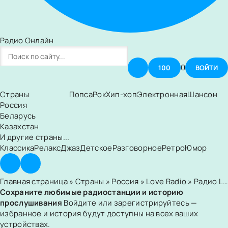
Радио Онлайн
0
100
ВОЙТИ
Страны
Попса
Рок
Хип-хоп
Электронная
Шансон
Россия
Беларусь
Казахстан
И другие страны...
Классика
Релакс
Джаз
Детское
Разговорное
Ретро
Юмор
Главная страница
»
Страны
»
Россия
»
Love Radio
» Радио Love Ульяновск 106.2 FM
Сохраните любимые радиостанции и историю
прослушивания
Войдите или зарегистрируйтесь —
избранное и история будут доступны на всех ваших
устройствах.