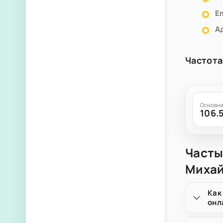
Em
А
Частота
Основна
106.
Часты
Михай
Как
онл