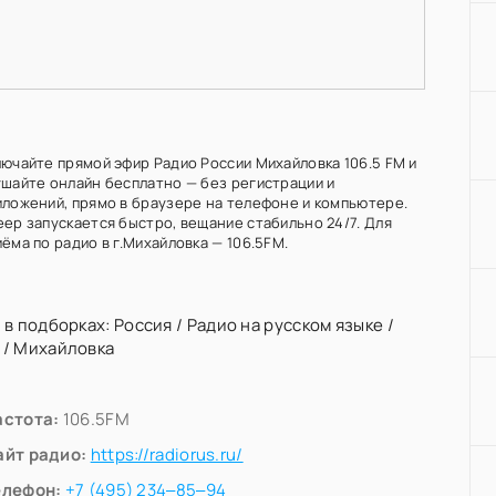
лючайте прямой эфир Радио России Михайловка 106.5 FM и
ушайте онлайн бесплатно — без регистрации и
иложений, прямо в браузере на телефоне и компьютере.
еер запускается быстро, вещание стабильно 24/7. Для
ёма по радио в г.Михайловка — 106.5FM.
 в подборках:
Россия
/
Радио на русском языке
/
/
Михайловка
астота:
106.5FM
айт радио:
https://radiorus.ru/
елефон:
+7 (495) 234‒85‒94