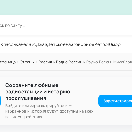
н
Классика
Релакс
Джаз
Детское
Разговорное
Ретро
Юмор
страница
»
Страны
»
Россия
»
Радио России
» Радио России Михайлов
Сохраните любимые
радиостанции и историю
прослушивания
Зарегистриро
Войдите или зарегистрируйтесь —
избранное и история будут доступны на всех
ваших устройствах.