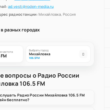
ail:
ad.vesti@roden-media.ru
дрес радиостанции:
Михайловка, Россия
 в разных городах
Выбрать город
я частота
Михайловка
5FM
106.5FM
е вопросы о Радио России
ловка 106.5 FM
 слушать Радио России Михайловка 106.5 FM
айн бесплатно?