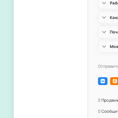
Раб
Как
Поч
Мож
Отправить
Продвиж
Сообщит