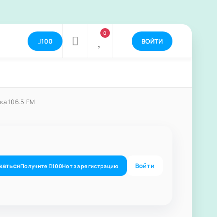
0
100
ВОЙТИ
ка 106.5 FM
ваться
Войти
Получите
100
Нот
за регистрацию