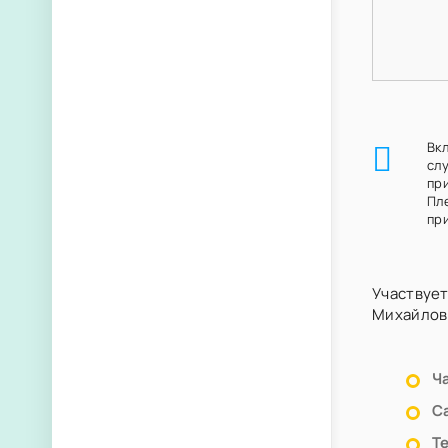
Вк
сл
пр
Пл
при
Участвует
Михайлов
Ч
С
Т