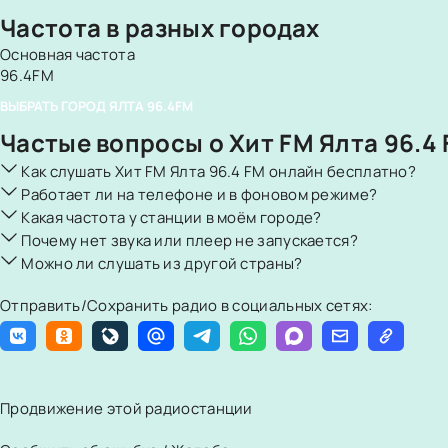
Частота в разных городах
Основная частота
96.4FM
ВЫБРАТЬ ГОРОД
ЯЛТА
96.4FM
Частые вопросы о Хит FM Ялта 96.4
Как слушать Хит FM Ялта 96.4 FM онлайн бесплатно?
Работает ли на телефоне и в фоновом режиме?
Какая частота у станции в моём городе?
Почему нет звука или плеер не запускается?
Можно ли слушать из другой страны?
Отправить/Сохранить радио в социальных сетях:
Продвижение этой радиостанции