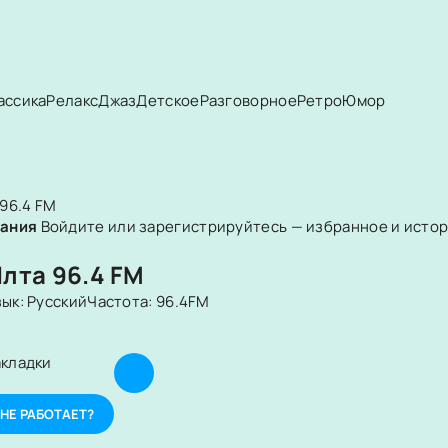
ассика
Релакс
Джаз
Детское
Разговорное
Ретро
Юмор
 96.4 FM
вания
Войдите или зарегистрируйтесь — избранное и истори
Ялта 96.4 FM
зык:
Русский
Частота:
96.4FM
акладки
НЕ РАБОТАЕТ?