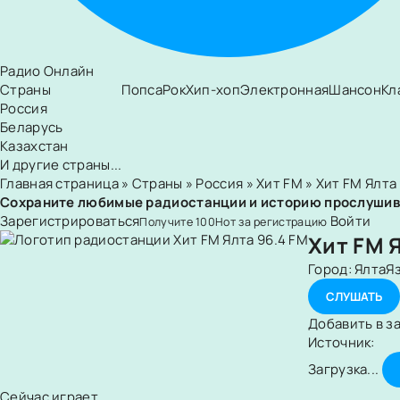
Радио Онлайн
Страны
Попса
Рок
Хип-хоп
Электронная
Шансон
Кл
Россия
Беларусь
Казахстан
И другие страны...
Главная страница
»
Страны
»
Россия
»
Хит FM
» Хит FM Ялта
Сохраните любимые радиостанции и историю прослуши
Зарегистрироваться
Войти
Получите
100
Нот
за регистрацию
Хит FM 
Город:
Ялта
Я
СЛУШАТЬ
Добавить в з
Источник:
Загрузка...
Сейчас играет