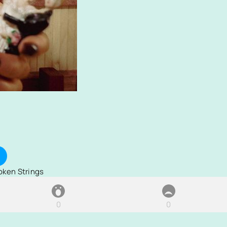
oken Strings
0
0