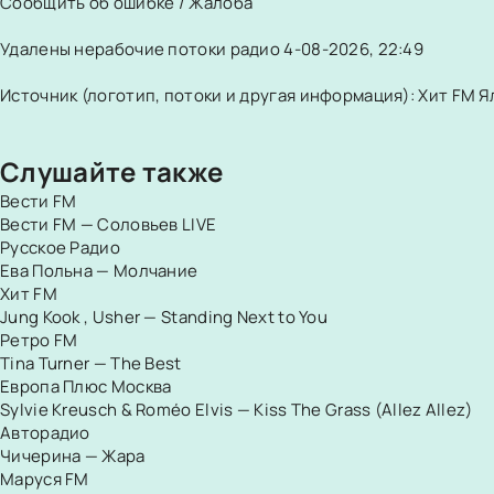
Сообщить об ошибке / Жалоба
Удалены нерабочие потоки радио 4-08-2026, 22:49
Источник (логотип, потоки и другая информация): Хит FM Я
Слушайте также
Вести FM
Вести FM — Соловьев LIVE
Русское Радио
Ева Польна — Молчание
Хит FM
Jung Kook , Usher — Standing Next to You
Ретро FM
Tina Turner — The Best
Европа Плюс Москва
Sylvie Kreusch & Roméo Elvis — Kiss The Grass (Allez Allez)
Авторадио
Чичерина — Жара
Маруся FM