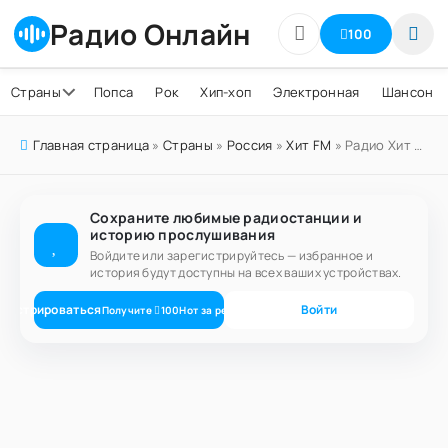
Радио Онлайн
100
Страны
Попса
Рок
Хип-хоп
Электронная
Шансон
Главная страница
»
Страны
»
Россия
»
Хит FM
» Радио Хит FM Благодарный 103.4 FM
Сохраните любимые радиостанции и
историю прослушивания
Войдите или зарегистрируйтесь — избранное и
история будут доступны на всех ваших устройствах.
егистрироваться
Войти
Получите
100
Нот
за регистрацию