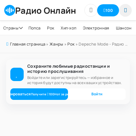
Радио Онлайн
100
Страны
Попса
Рок
Хип-хоп
Электронная
Шансон
Главная страница
»
Жанры
»
Рок
» Depeche Mode - Радио Maximum
Сохраните любимые радиостанции и
историю прослушивания
Войдите или зарегистрируйтесь — избранное и
история будут доступны на всех ваших устройствах.
егистрироваться
Войти
Получите
100
Нот
за регистрацию