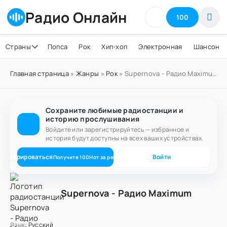
Радио Онлайн
100
Страны
Попса
Рок
Хип-хоп
Электронная
Шансон
Главная страница
»
Жанры
»
Рок
» Supernova - Радио Maximum
Сохраните любимые радиостанции и
историю прослушивания
Войдите или зарегистрируйтесь — избранное и
история будут доступны на всех ваших устройствах.
егистрироваться
Войти
Получите
100
Нот
за регистрацию
Supernova - Радио Maximum
Язык:
Русский