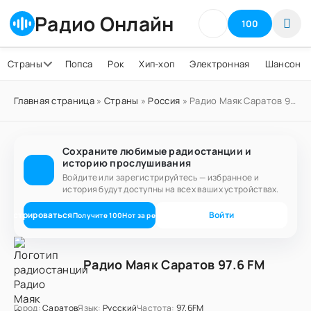
Радио Онлайн
100
Страны
Попса
Рок
Хип-хоп
Электронная
Шансон
Главная страница
»
Страны
»
Россия
» Радио Маяк Саратов 97.6 FM
Сохраните любимые радиостанции и
историю прослушивания
Войдите или зарегистрируйтесь — избранное и
история будут доступны на всех ваших устройствах.
егистрироваться
Войти
Получите
100
Нот
за регистрацию
Радио Маяк Саратов 97.6 FM
Город:
Саратов
Язык:
Русский
Частота:
97.6FM