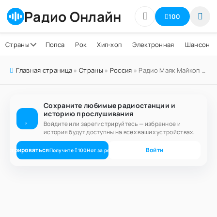
Радио Онлайн
100
Страны
Попса
Рок
Хип-хоп
Электронная
Шансон
Главная страница
»
Страны
»
Россия
» Радио Маяк Майкоп 104.0 FM
Сохраните любимые радиостанции и
историю прослушивания
Войдите или зарегистрируйтесь — избранное и
история будут доступны на всех ваших устройствах.
егистрироваться
Войти
Получите
100
Нот
за регистрацию