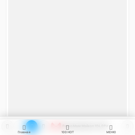
Радио Маяк Майкоп 104.0 FM
Главная
100
НОТ
МЕНЮ