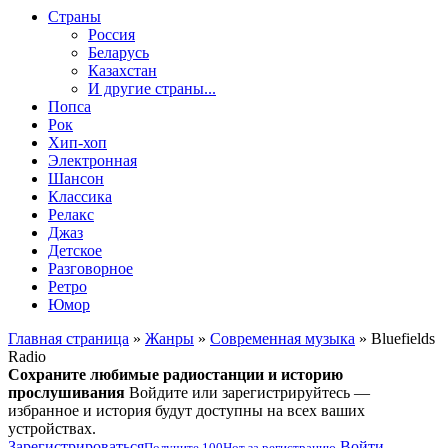
Страны
Россия
Беларусь
Казахстан
И другие страны...
Попса
Рок
Хип-хоп
Электронная
Шансон
Классика
Релакс
Джаз
Детское
Разговорное
Ретро
Юмор
Главная страница
»
Жанры
»
Современная музыка
» Bluefields
Radio
Сохраните любимые радиостанции и историю
прослушивания
Войдите или зарегистрируйтесь —
избранное и история будут доступны на всех ваших
устройствах.
Зарегистрироваться
Войти
Получите
100
Нот
за регистрацию