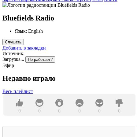
Bluefields Radio
Язык:
English
Слушать
Добавить в закладки
Источник:
Загрузка...
Не работает?
Эфир
Недавно играло
Весь плейлист
0
0
0
0
0
0