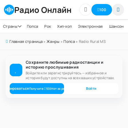
Радио Онлайн
100
Страны
Попса
Рок
Хип-хоп
Электронная
Шансон
Главная страница
»
Жанры
»
Попса
» Radio Rural MS
Сохраните любимые радиостанции и
историю прослушивания
Войдите или зарегистрируйтесь — избранное и
история будут доступны на всех ваших устройствах.
егистрироваться
Войти
Получите
100
Нот
за регистрацию