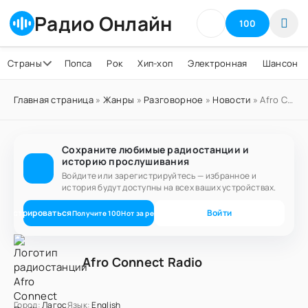
Радио Онлайн
100
Страны
Попса
Рок
Хип-хоп
Электронная
Шансон
Главная страница
»
Жанры
»
Разговорное
»
Новости
» Afro Connect Radio
Сохраните любимые радиостанции и
историю прослушивания
Войдите или зарегистрируйтесь — избранное и
история будут доступны на всех ваших устройствах.
егистрироваться
Войти
Получите
100
Нот
за регистрацию
Afro Connect Radio
Город:
Лагос
Язык:
English