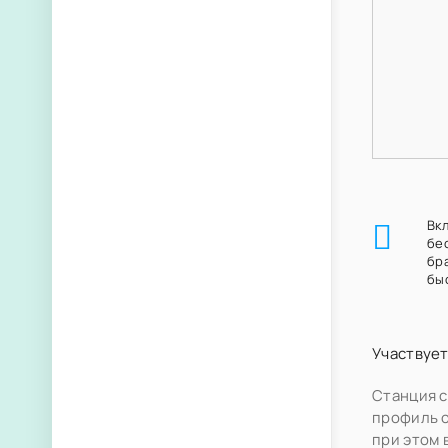
Вк
бе
бр
бы
Участвует
Станция с
профиль 
при этом