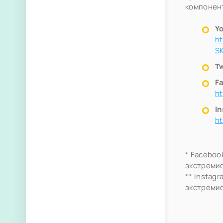
компонент
Y
h
S
Tw
F
h
I
h
* Faceboo
экстремис
** Instag
экстремис