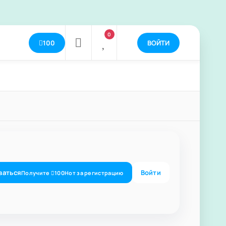
0
100
ВОЙТИ
ваться
Войти
Получите
100
Нот
за регистрацию