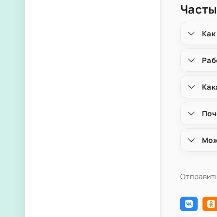
Часты
Как
Раб
Как
Поч
Мож
Отправить