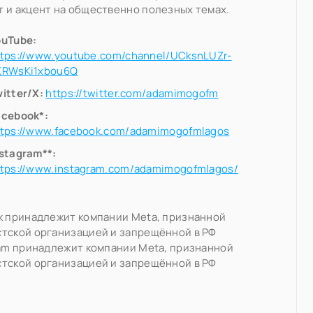
 и акцент на общественно полезных темах.
ouTube:
ttps://www.youtube.com/channel/UCksnLUZr-
KRWsKi1xbou6Q
itter/X:
https://twitter.com/adamimogofm
acebook*:
ttps://www.facebook.com/adamimogofmlagos
nstagram**:
ttps://www.instagram.com/adamimogofmlagos/
k принадлежит компании Meta, признанной
тской организацией и запрещённой в РФ
ram принадлежит компании Meta, признанной
тской организацией и запрещённой в РФ