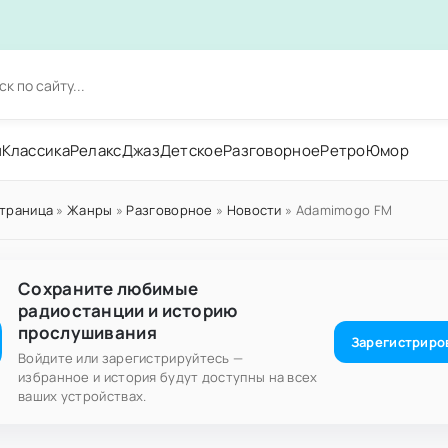
н
Классика
Релакс
Джаз
Детское
Разговорное
Ретро
Юмор
страница
»
Жанры
»
Разговорное
»
Новости
» Adamimogo FM
Сохраните любимые
радиостанции и историю
прослушивания
Зарегистриро
Войдите или зарегистрируйтесь —
избранное и история будут доступны на всех
ваших устройствах.