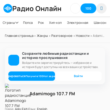
Радио Онлайн
100
Страны
Попса
Рок
Хип-хоп
Электронная
Шансон
Главная страница
»
Жанры
»
Разговорное
»
Новости
» Adamimogo 107.7 FM
Сохраните любимые радиостанции и
историю прослушивания
Войдите или зарегистрируйтесь — избранное и
история будут доступны на всех ваших устройствах.
егистрироваться
Войти
Получите
100
Нот
за регистрацию
Adamimogo 107.7 FM
Город:
Ado-Ekiti
Язык:
English