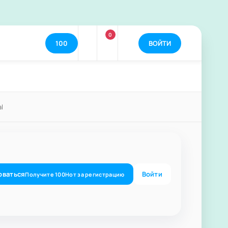
0
100
ВОЙТИ
al
оваться
Войти
Получите
100
Нот
за регистрацию