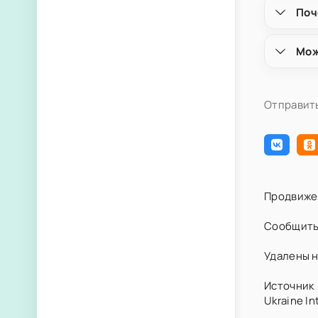
Поч
Мож
Отправить
Продвиже
Сообщить
Удалены н
Источник 
Ukraine In