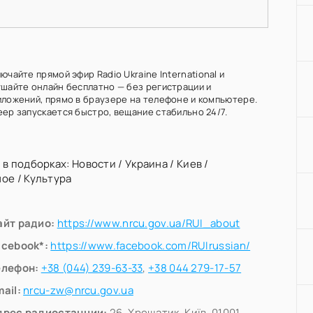
ючайте прямой эфир Radio Ukraine International и
ушайте онлайн бесплатно — без регистрации и
иложений, прямо в браузере на телефоне и компьютере.
еер запускается быстро, вещание стабильно 24/7.
 в подборках:
Новости
/
Украина
/
Киев
/
ное
/
Культура
айт радио:
https://www.nrcu.gov.ua/RUI_about
acebook*:
https://www.facebook.com/RUIrussian/
елефон:
+38 (044) 239-63-33
,
+38 044 279-17-57
ail:
nrcu-zw@nrcu.gov.ua
дрес радиостанции:
26, Хрещатик, Київ, 01001,