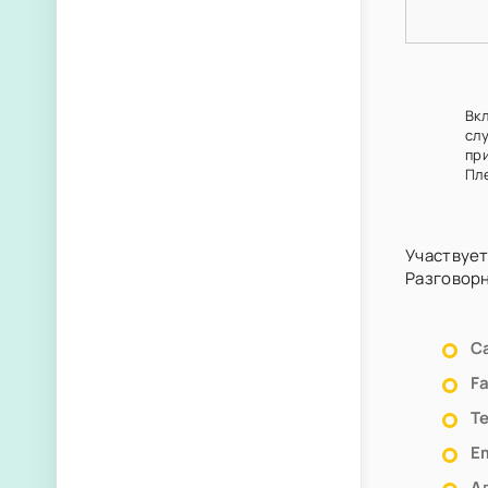
Вкл
сл
пр
Пл
Участвует
Разговор
С
F
Т
Em
А