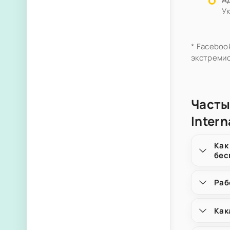
У
* Faceboo
экстремис
Часты
Intern
Как
бес
Раб
Как