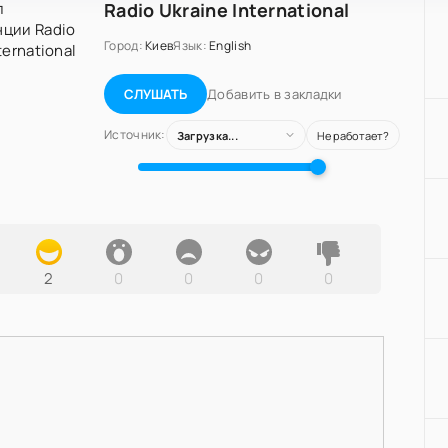
Radio Ukraine International
Город:
Киев
Язык:
English
Добавить в закладки
СЛУШАТЬ
Источник:
Загрузка...
Не работает?
2
0
0
0
0