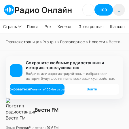
Радио Онлайн
100
Страны
Попса
Рок
Хип-хоп
Электронная
Шансон
Главная страница
»
Жанры
»
Разговорное
»
Новости
» Вести FM
Сохраните любимые радиостанции и
историю прослушивания
Войдите или зарегистрируйтесь — избранное и
история будут доступны на всех ваших устройствах.
егистрироваться
Войти
Получите
100
Нот
за регистрацию
Вести FM
Язык:
Русский
Частота:
97.6 FM