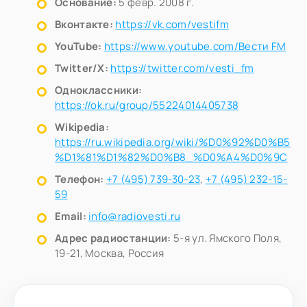
Основание:
5 февр. 2008 г.
Вконтакте:
https://vk.com/vestifm
YouTube:
https://www.youtube.com/Вести FM
Twitter/X:
https://twitter.com/vesti_fm
Одноклассники:
https://ok.ru/group/55224014405738
Wikipedia:
https://ru.wikipedia.org/wiki/%D0%92%D0%B5
%D1%81%D1%82%D0%B8_%D0%A4%D0%9C
Телефон:
+7 (495) 739-30-23
,
+7 (495) 232-15-
59
Email:
info@radiovesti.ru
Адрес радиостанции:
5-я ул. Ямского Поля,
19-21, Москва, Россия