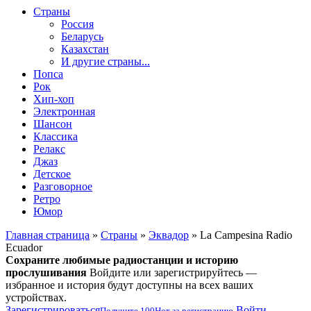
Страны
Россия
Беларусь
Казахстан
И другие страны...
Попса
Рок
Хип-хоп
Электронная
Шансон
Классика
Релакс
Джаз
Детское
Разговорное
Ретро
Юмор
Главная страница
»
Страны
»
Эквадор
» La Campesina Radio
Ecuador
Сохраните любимые радиостанции и историю
прослушивания
Войдите или зарегистрируйтесь —
избранное и история будут доступны на всех ваших
устройствах.
Зарегистрироваться
Войти
Получите
100
Нот
за регистрацию