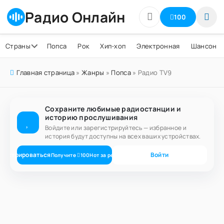
Радио Онлайн
100
Страны
Попса
Рок
Хип-хоп
Электронная
Шансон
Главная страница
»
Жанры
»
Попса
» Радио TV9
Сохраните любимые радиостанции и
историю прослушивания
Войдите или зарегистрируйтесь — избранное и
история будут доступны на всех ваших устройствах.
егистрироваться
Войти
Получите
100
Нот
за регистрацию