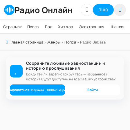
Радио Онлайн
100
Страны
Попса
Рок
Хип-хоп
Электронная
Шансон
Главная страница
»
Жанры
»
Попса
» Радио Забава
Сохраните любимые радиостанции и
историю прослушивания
Войдите или зарегистрируйтесь — избранное и
история будут доступны на всех ваших устройствах.
егистрироваться
Войти
Получите
100
Нот
за регистрацию