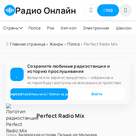
Радио Онлайн
100
Страны
Попса
Рок
Хип-хоп
Электронная
Шансон
Главная страница
»
Жанры
»
Попса
» Perfect Radio Mix
Сохраните любимые радиостанции и
историю прослушивания
Войдите или зарегистрируйтесь — избранное и
история будут доступны на всех ваших устройствах.
егистрироваться
Войти
Получите
100
Нот
за регистрацию
Perfect Radio Mix
Город:
Балеарские острова, Пальма-де-Мальорка