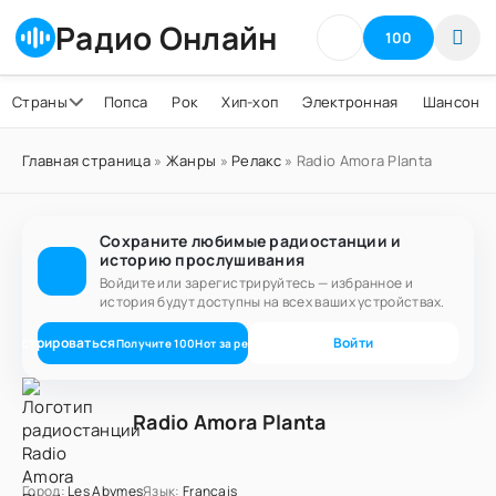
Радио Онлайн
100
Страны
Попса
Рок
Хип-хоп
Электронная
Шансон
Главная страница
»
Жанры
»
Релакс
» Radio Amora Planta
Сохраните любимые радиостанции и
историю прослушивания
Войдите или зарегистрируйтесь — избранное и
история будут доступны на всех ваших устройствах.
егистрироваться
Войти
Получите
100
Нот
за регистрацию
Radio Amora Planta
Город:
Les Abymes
Язык:
Français