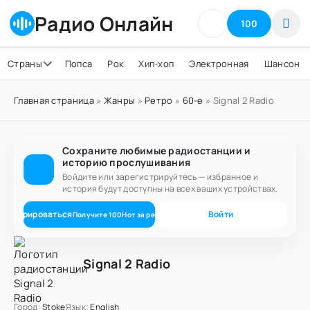
Радио Онлайн
100
Страны
Попса
Рок
Хип-хоп
Электронная
Шансон
Главная страница
»
Жанры
»
Ретро
»
60-е
» Signal 2 Radio
Сохраните любимые радиостанции и
историю прослушивания
Войдите или зарегистрируйтесь — избранное и
история будут доступны на всех ваших устройствах.
егистрироваться
Войти
Получите
100
Нот
за регистрацию
Signal 2 Radio
Город:
Stoke
Язык:
English