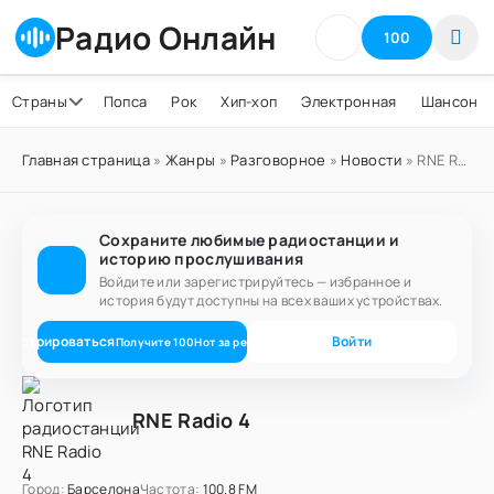
Радио Онлайн
100
Страны
Попса
Рок
Хип-хоп
Электронная
Шансон
Главная страница
»
Жанры
»
Разговорное
»
Новости
» RNE Radio 4
Сохраните любимые радиостанции и
историю прослушивания
Войдите или зарегистрируйтесь — избранное и
история будут доступны на всех ваших устройствах.
егистрироваться
Войти
Получите
100
Нот
за регистрацию
RNE Radio 4
Город:
Барселона
Частота:
100.8 FM