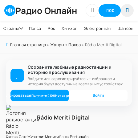
Радио Онлайн
100
Страны
Попса
Рок
Хип-хоп
Электронная
Шансон
Главная страница
»
Жанры
»
Попса
» Rádio Meriti Digital
Сохраните любимые радиостанции и
историю прослушивания
Войдите или зарегистрируйтесь — избранное и
история будут доступны на всех ваших устройствах.
егистрироваться
Войти
Получите
100
Нот
за регистрацию
Rádio Meriti Digital
Город:
Сан-Жуан-ди-Мерити
Язык:
Português