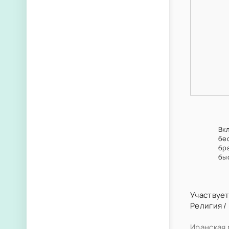
Вкл
бе
бр
бы
Участвует
Религия
/
Иранская 