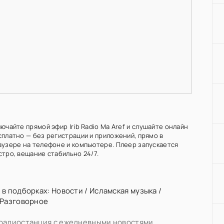
ючайте прямой эфир Irib Radio Ma Aref и слушайте онлайн
сплатно — без регистрации и приложений, прямо в
аузере на телефоне и компьютере. Плеер запускается
стро, вещание стабильно 24/7.
 в подборках:
Новости
/
Исламская музыка
/
Разговорное
радиостанция с ежедневными новостями,