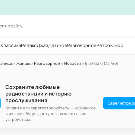
н
Классика
Релакс
Джаз
Детское
Разговорное
Ретро
Юмор
раница
»
Жанры
»
Разговорное
»
Новости
» Irib Radio Ma Aref
Сохраните любимые
радиостанции и историю
прослушивания
Зарегистрир
Войдите или зарегистрируйтесь — избранное
и история будут доступны на всех ваших
устройствах.