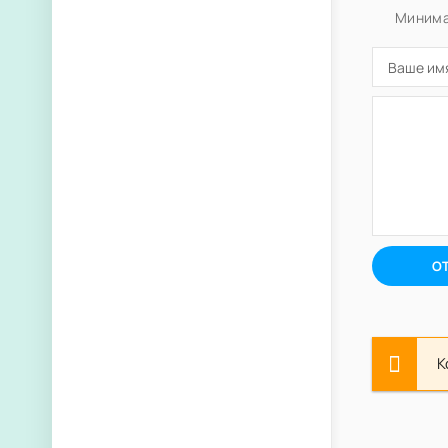
Минима
О
К