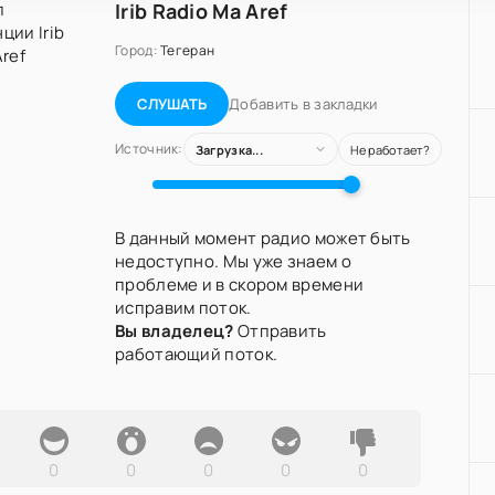
Irib Radio Ma Aref
Город:
Тегеран
Добавить в закладки
СЛУШАТЬ
Источник:
Загрузка...
Не работает?
В данный момент радио может быть
недоступно. Мы уже знаем о
проблеме и в скором времени
исправим поток.
Вы владелец?
Отправить
работающий поток.
0
0
0
0
0