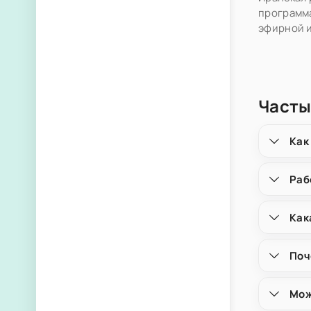
программа
эфирной 
Частые
Как
Раб
Как
Поч
Мож