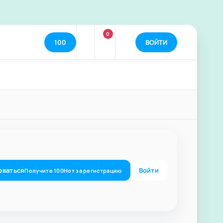
0
100
ВОЙТИ
оваться
Войти
Получите
100
Нот
за регистрацию