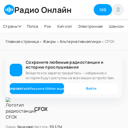
Радио Онлайн
100
Страны
Попса
Рок
Хип-хоп
Электронная
Шансон
Главная страница
»
Жанры
»
Альтернативная/инди
» CFOX
Сохраните любимые радиостанции и
историю прослушивания
Войдите или зарегистрируйтесь — избранное и
история будут доступны на всех ваших устройствах.
егистрироваться
Войти
Получите
100
Нот
за регистрацию
CFOX
Город:
Ванкувер
Частота:
99.3 FM