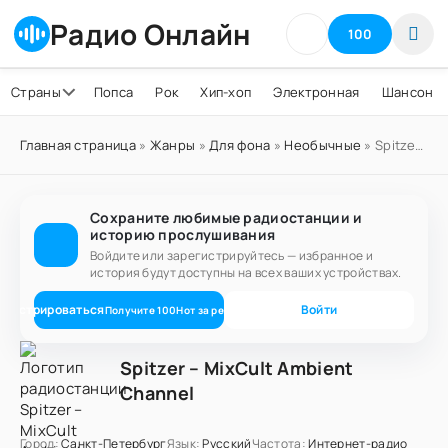
Радио Онлайн
100
Страны
Попса
Рок
Хип-хоп
Электронная
Шансон
Главная страница
»
Жанры
»
Для фона
»
Необычные
» Spitzer – MixCult Ambient Channel
Сохраните любимые радиостанции и
историю прослушивания
Войдите или зарегистрируйтесь — избранное и
история будут доступны на всех ваших устройствах.
егистрироваться
Войти
Получите
100
Нот
за регистрацию
Spitzer – MixCult Ambient
Channel
Город:
Санкт-Петербург
Язык:
Русский
Частота:
Интернет-радио