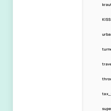
krau
KISS
urba
turn
trav
thro
tax_
supe