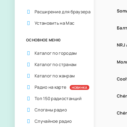
Soma
Расширение для браузера
Установить на Mac
Бал
ОСНОВНОЕ МЕНЮ
NRJ 
Каталог по городам
Мол
Каталог по странам
Каталог по жанрам
Cool
Радио на карте
НОВИНКА
Chér
Топ 150 радиостанций
Слоганы радио
Chér
Случайное радио