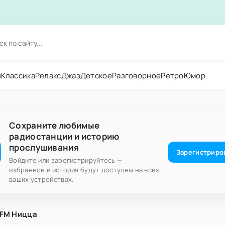
н
Классика
Релакс
Джаз
Детское
Разговорное
Ретро
Юмор
Сохраните любимые
радиостанции и историю
прослушивания
Зарегистриро
Войдите или зарегистрируйтесь —
избранное и история будут доступны на всех
ваших устройствах.
 FM Ницца