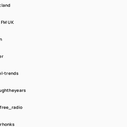
tland
 FM UK
n
er
el-trends
ughtheyears
free_radio
rhonks