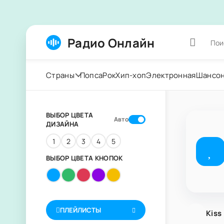
Радио Онлайн
Страны
Попса
Рок
Хип-хоп
Электронная
Шансо
ВЫБОР ЦВЕТА
Авто
ДИЗАЙНА
1
2
3
4
5
ВЫБОР ЦВЕТА КНОПОК
ПЛЕЙЛИСТЫ
Kiss