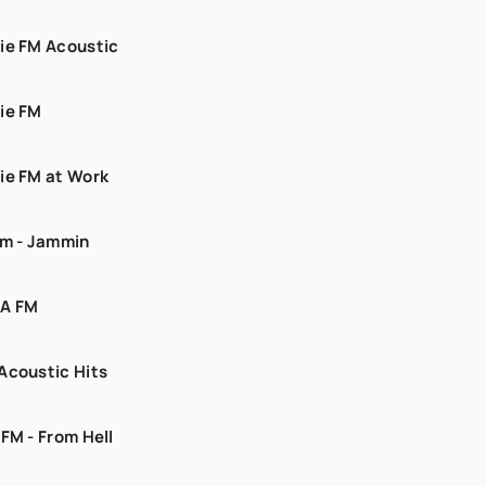
ie FM Acoustic
ie FM
ie FM at Work
fm - Jammin
А FM
Acoustic Hits
 FM - From Hell