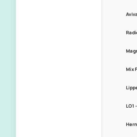
Aviv
Radi
Magn
Mix 
Lipp
LO1 
Her