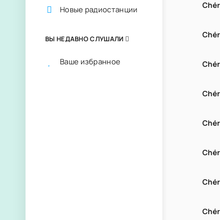
Chér
Новые радиостанции
Chér
ВЫ НЕДАВНО СЛУШАЛИ
Ваше избранное
Chér
Chér
Chér
Chér
Chér
Chér