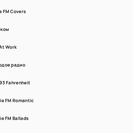
 FM Covers
тком
At Work
одое радио
93 Fahrenheit
ie FM Romantic
ie FM Ballads