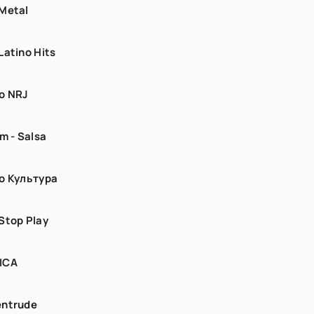
Metal
Latino Hits
о NRJ
fm - Salsa
о Культура
Stop Play
ICA
ntrude