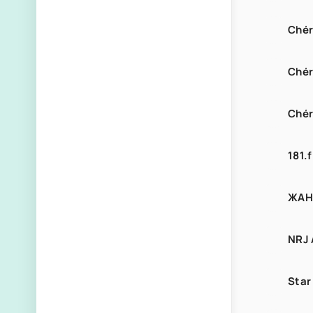
Chér
Chér
Chér
181.
ЖАН
NRJ 
Star