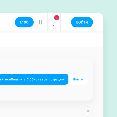
0
100
ВОЙТИ
ваться
Войти
Получите
100
Нот
за регистрацию