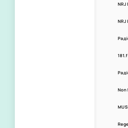
NRJ 
NRJ 
Раді
181.
Раді
Non 
MUS
Rege