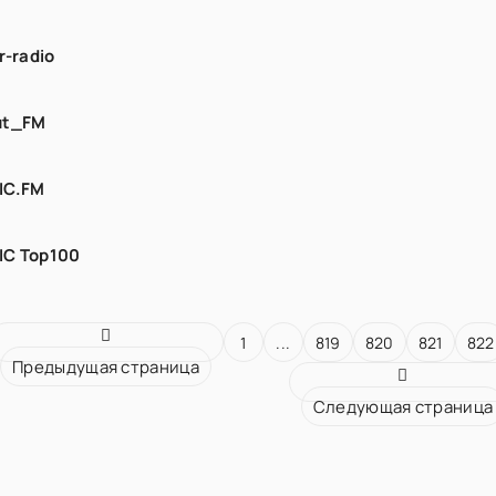
r-radio
ut_FM
IC.FM
IC Top100
1
...
819
820
821
822
Предыдущая страница
Следующая страница