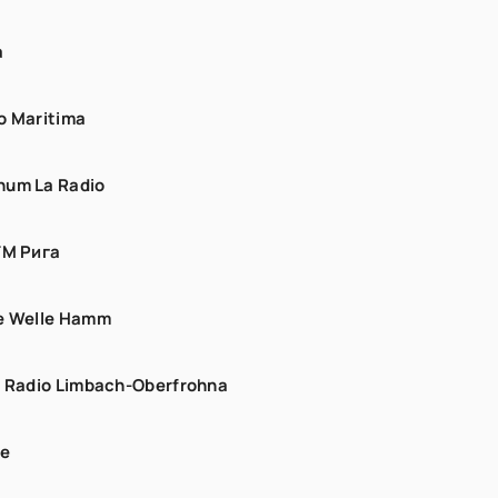
a
o Maritima
um La Radio
FM Рига
e Welle Hamm
- Radio Limbach-Oberfrohna
ne